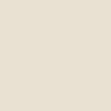
børn og voksne i skolegården, der skulle jeg altid lige tænke mig
ekstra godt om, for ikke at tale med de “forkerte”.
Jeg var aldrig alene, og alligevel følte jeg mig alene, fordi det ikke
var “tilladt” at kunne det jeg kan.
Jeg mister min far i en tidlig alder og inden da havde min familie
og jeg levet mange år med kræft tæt inde på livet. Disse
omstændigheder gjorde, at jeg var nødsaget til at lukke ned for
mine evner, da alle mine livslektioner kom som en tornado og
rev alt op med sig på sin vej. Det jeg bare ikke vidste var, at det
jeg lukkede ned for mine evner kun gjorde alt meget værre.
At lukke ned for sine spirituelle evner, er som at dø en langsom
og pinefuld død, at visne helt ind. Så det gjorde jeg i 20 år, hvor
jeg mødte sider af livet, som virkelig var en prøvelse for mig. Der
var kulsort.
Det åndelige og spirituelle viste mig flere gange, at “de” stadig