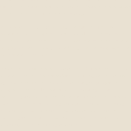
var der, men jeg gjorde alt for at ignorere. Jeg kunne ikke tænke
på det, imens alt smuldrede udenom mig.
Jeg kommer “tilbage” igen, da jeg bliver gravid og alt det
spirituelle rammer mig med lynets hast. Min søns farmor spiller
en stor rolle i den her forbindelse. En af hendes sidste missioner
her på jorden denne gang, var at få mig til at indse og tage imod
mine fantastiske evner.
Hun er her desværre ikke i dag, hun dør 4,5 uge inden min søn
kommer til verden. Det var en barsk afslutning på livet hun fik,
og vi måtte sende hende afsted med slanger og apparater
komplet til hende. Men jeg var ikke i tvivl, da jeg høj gravid
trådte ind på hospitalsstuen. Der lå hun i sengen, hendes krop
var der, men hendes sjæl kiggede mig direkte ind i øjnene og
fortalte mig, hvad der ville ske, når min søn kom til verden… det
var utrolig smukt og lidt skræmmende på det tidspunkt, for
kunne jeg klare den her opgave, det følte jeg.