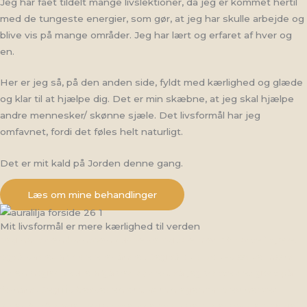
Jeg har fået tildelt mange livslektioner, da jeg er kommet hertil
med de tungeste energier, som gør, at jeg har skulle arbejde og
blive vis på mange områder. Jeg har lært og erfaret af hver og
en.
Her er jeg så, på den anden side, fyldt med kærlighed og glæde
og klar til at hjælpe dig. Det er min skæbne, at jeg skal hjælpe
andre mennesker/ skønne sjæle. Det livsformål har jeg
omfavnet, fordi det føles helt naturligt.
Det er mit kald på Jorden denne gang.
Læs om mine behandlinger
Mit livsformål er mere kærlighed til verden
Jeg har siden barnsben kunne se og tale med “forladte” sjæle,
også kaldet afdøde eller ånder. Jeg så altid sort-klædte mænd
inden nogen skulle afgå ved døden, så jeg vidste det godt på
forhånd. Jeg fik beskeden om, at min egen far blev hentet
indenfor få dage. Jeg vidste ikke altid hvem, der var de “rigtige”