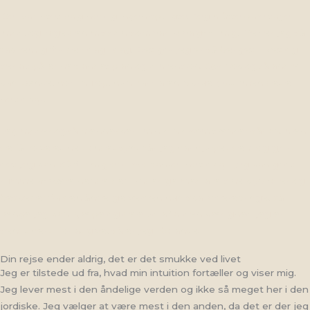
Der var intet valg her og ingen spurgte. Jeg måtte bare tage
imod, og tage den mission som var udvalgt til mig. Det er jeg så
taknemlig for den dag i dag. Det gør jeg er så beriget i livet og
ser alt på er helt andet plan og dimension. Gør nok også andre
kan tænke, hold nu op, hun har da en “skrue løs… “men det er
helt okay.
Jeg møder også mennesker i min klinik som tænker sådan, men
de får ofte et helt andet syn, når jeg har hjulpet dem og gjort
det jeg kan. Så for mig er disse tanker helt okay, jeg kan godt
rumme at være hende den underlige med alle sine krystaller og
beskeder fra den åndelige verden hun skal viderebringe, så
længe jeg kan hjælpe og dele ud af al den kærlighed jeg er
sendt hertil for at give, så er jeg i balance.
Din rejse ender aldrig, det er det smukke ved livet
Jeg er tilstede ud fra, hvad min intuition fortæller og viser mig.
Jeg lever mest i den åndelige verden og ikke så meget her i den
jordiske. Jeg vælger at være mest i den anden, da det er der jeg